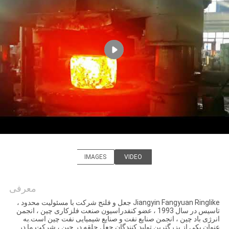
تور
کارخانه
کنترل
کیفیت
با
ما
تماس
بگیرید
IMAGES
VIDEO
Jiangyin Fangyuan Ringlike
Forging And Flange Co., Ltd.
معرفی
اخبار
Jiangyin Fangyuan Ringlike جعل و فلنج شرکت با مسئولیت محدود ،
تاسیس در سال 1993 ، عضو کنفدراسیون صنعت فلزکاری چین ، انجمن
انرژی باد چین ، انجمن صنایع نفت و صنایع شیمیایی نفت چین است.به
درخواست
عنوان یکی از بزرگترین تولید کنندگان جعل حلقه در چین ، شرکت ما در