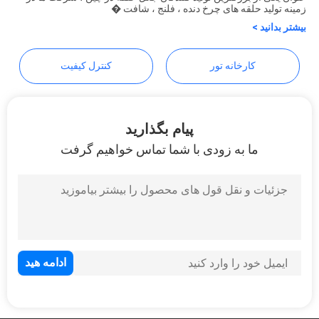
زمینه تولید حلقه های چرخ دنده ، فلنج ، شافت �
نقل قول
بیشتر بدانید >
نقشه
کارخانه تور
کنترل کیفیت
سایت
پیام بگذارید
PRIVACY
ما به زودی با شما تماس خواهیم گرفت
POLICY