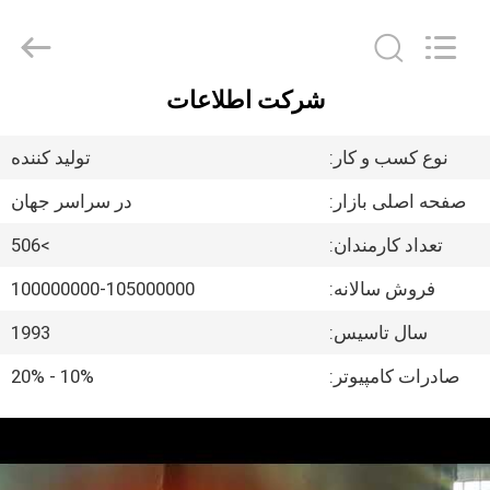
Ringlike
Forging
And
Flange
Co.,
Ltd..
All
شرکت اطلاعات
Rights
صفحه
Reserved.
اصلی
نوع کسب و کار:
تولید کننده
صفحه اصلی بازار:
در سراسر جهان
محصولات
تعداد کارمندان:
>506
فیلم
فروش سالانه:
100000000-105000000
های
سال تاسیس:
1993
صادرات کامپیوتر:
10% - 20%
درباره
ما