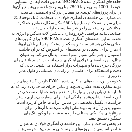
حلقه‌های آهنگری شده 34CrNiMo6 به دلیل دقت ابعادی استثنایی
خود، از 1000 میلی‌متر تا 7800 میلی‌متر، شناخته می‌شوند و آن‌ها
را برای پروژه‌های تولیدی در مقیاس بزرگ و تخصصی مناسب
می‌سازد. این حلقه‌های آهنگری فولادی با ضخامت قابل توجه 250
میلی‌متر و استحکام تسلیم بالا 650 مگاپاسکال، دوام و عملکرد
مکانیکی برجسته‌ای را در شرایط سخت ارائه می‌دهند.
صنایعی مانند هوافضا، خودروسازی، ماشین‌آلات سنگین و انرژی به
شدت به این حلقه‌های آهنگری شده 34CrNiMo6 برای کاربردهای
حیاتی متکی هستند. ساختار محکم و استحکام تسلیم بالای آن‌ها،
آن‌ها را برای استفاده در محیط‌های پر استرس که در آن قابلیت
اطمینان و چقرمگی بسیار مهم است، ایده‌آل می‌کند. به عنوان
مثال، این حلقه‌های فولادی آهنگری شده اغلب در تولید یاتاقان‌های
بزرگ، چرخ‌دنده‌ها و تجهیزات دوار استفاده می‌شوند، جایی که
دقت و استحکام برای اطمینان از راندمان عملیاتی و طول عمر
ضروری است.
علاوه بر این، حلقه‌های آهنگری شده FY001 کاربرد گسترده‌ای در
تولید مخازن تحت فشار، فلنج‌ها و سایر اجزای ساختاری دارند که به
قابلیت‌های باربری برتر نیاز دارند. عدم وجود عملیات سطحی در
این حلقه‌ها نشان‌دهنده آمادگی آن‌ها برای سفارشی‌سازی بیشتر یا
فرآیندهای تکمیل تخصصی بر اساس الزامات خاص کاربرد است.
تطبیق‌پذیری آن‌ها به مهندسان اجازه می‌دهد تا آن‌ها را برای
مونتاژهای مکانیکی مختلف، از جمله شفت‌ها و کوپلینگ‌های
سنگین، تطبیق دهند.
در بخش ساخت و ساز، این حلقه‌های آهنگری فولادی به عنوان
عناصر اساسی در پروژه‌های زیرساختی مانند پل‌ها، جرثقیل‌ها و