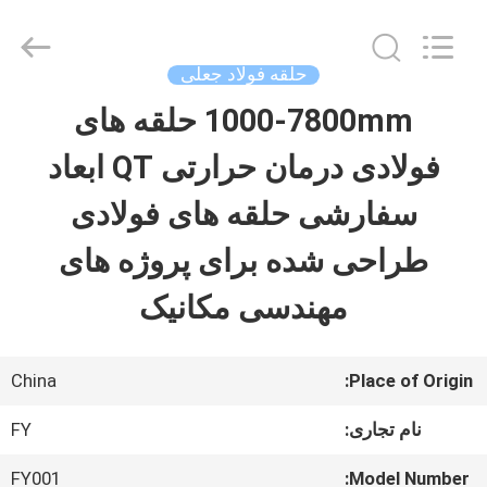
Ringlike
Forging
And
Flange
حلقه فولاد جعلی
Co.,
Ltd..
1000-7800mm حلقه های
صفحه
All
Rights
Reserved.
فولادی درمان حرارتی QT ابعاد
اصلی
سفارشی حلقه های فولادی
محصولات
طراحی شده برای پروژه های
مهندسی مکانیک
فیلم
های
China
Place of Origin:
نام تجاری:
FY
درباره
FY001
Model Number: