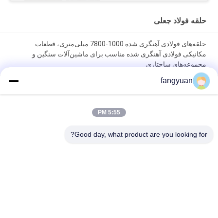
حلقه فولاد جعلی
حلقه‌های فولادی آهنگری شده 1000-7800 میلی‌متری، قطعات
مکانیکی فولادی آهنگری شده مناسب برای ماشین‌آلات سنگین و
مجموعه‌های ساختاری
fangyuan
حلقه‌های آهنگری شده فولادی 42CrMo4 با دقت ابعادی 1000-7800
میلی‌متر که برای مطابقت با استانداردهای مکانیکی سخت‌گیرانه
طراحی شده‌اند.
5:55 PM
سختی 240320 حلقه‌های فولادی آهنگری شده با ضخامت 250 میلی‌متر
Good day, what product are you looking for?
طراحی شده برای پاسخگویی به نیازهای کاربردهای صنعتی سنگین
دسته بندی های محبوب
همه
حلقه فولاد جعلی
فرجنجس فلزی