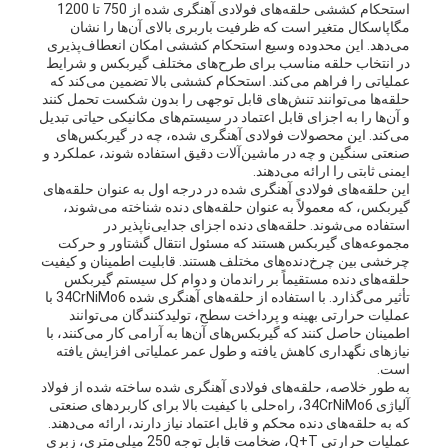
استحکام کششی حلقه‌های فولادی آهنگری شده از 750 تا 1200
مگاپاسکال متغیر است که ظرفیت باربری بالای آن‌ها را نشان
می‌دهد. این محدوده وسیع استحکام کششی امکان انعطاف‌پذیری
در انتخاب حلقه مناسب برای طرح‌های مختلف گیربکس و شرایط
عملیاتی را فراهم می‌کند. استحکام کششی بالا تضمین می‌کند که
حلقه‌ها می‌توانند تنش‌های قابل توجهی را بدون شکست تحمل کنند
و آن‌ها را به اجزای قابل اعتماد در سیستم‌های مکانیکی حیاتی تبدیل
می‌کند. این محصولات فولادی آهنگری شده، چه در گیربکس‌های
صنعتی سنگین و چه در ماشین‌آلات دقیق استفاده شوند، عملکرد و
ایمنی ثابتی را ارائه می‌دهند.
این حلقه‌های فولادی آهنگری شده در درجه اول به عنوان حلقه‌های
گیربکس، که معمولاً به عنوان حلقه‌های دنده شناخته می‌شوند،
استفاده می‌شوند. حلقه‌های دنده اجزای جدایی‌ناپذیر در
مجموعه‌های گیربکس هستند که مسئول انتقال گشتاور و حرکت
چرخشی بین چرخ‌دنده‌های مختلف هستند. قابلیت اطمینان و کیفیت
حلقه‌های دنده مستقیماً بر راندمان و دوام کل سیستم گیربکس
تأثیر می‌گذارد. با استفاده از حلقه‌های آهنگری شده 34CrNiMo6 با
عملیات حرارتی بهینه و پرداخت سطح، تولیدکنندگان می‌توانند
اطمینان حاصل کنند که گیربکس‌های آن‌ها به آرامی کار می‌کنند، با
نیازهای نگهداری کاهش یافته و طول عمر عملیاتی افزایش یافته
است.
به طور خلاصه، حلقه‌های فولادی آهنگری شده ساخته شده از فولاد
آلیاژی 34CrNiMo6، راه‌حلی با کیفیت بالا برای کاربردهای صنعتی
که به حلقه‌های دنده محکم و قابل اعتماد نیاز دارند، ارائه می‌دهند.
عملیات حرارتی Q+T، ضخامت قابل توجه 250 میلی‌متری، زبری