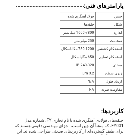
پارامترهای فنی:
جنس
فولاد آهنگری شده
شکل
حلقه‌ها
اندازه
1000-7800 میلی‌متر
ضخامت
250 میلی‌متر
استحکام کششی
750-1200 مگاپاسکال
استحکام تسلیم
650 مگاپاسکال
سختی
240-320 HB
زبری سطح
3.2 μm
ازدیاد طول
N/A
مقاومت ضربه
NA
کاربردها:
حلقه‌های فولادی آهنگری شده با نام تجاری FY، شماره مدل
FY001، که منشأ آن چین است، اجزای مهندسی دقیقی هستند که
برای طیف گسترده‌ای از کاربردهای صنعتی طراحی شده‌اند. این