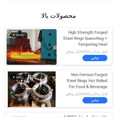
محصولات بالا
High Strength Forged
Steel Rings Quenching +
Tempering Heat
Treatmentfunction
قابل مذاکره MOQ:قابل توافق
gtElInit() {var lib = new
تماس
google.translate.Translat
eService();lib.translatePa
ge('en', 'fa', function ()
Non Ferrous Forged
{});}
Steel Rings Hot Rolled
For Food & Beverage
Indutryfunction gtElInit()
قابل مذاکره MOQ:قابل توافق
{var lib = new
تماس
google.translate.Translat
eService();lib.translatePa
ge('en', 'fa', function ()