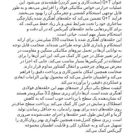
عنوان Q+T (سخت‌کاری و تمپر کردن) طبقه‌بندی می‌شود. این
عملیات حرارتی خواص مکانیکی فولاد را افزایش می‌دهد و به طور
قابل توجهی استحکام کششی و چقرمگی آن را بهبود می‌بخشد.
فرآیند Q+T تضمین می‌کند که حلقه‌های آهنگری شده یکپارچگی
ساختاری خود را تحت شرایط تنش و بار زیاد حفظ می‌کنند، که
برای کاربردهایی مانند حلقه‌های گیربکس که در آن دقت و
استحکام بسیار مهم است، حیاتی است.
این حلقه‌های آهنگری شده با ضخامت 250 میلی‌متر، برای ارائه
استحکام و پایداری قابل توجه طراحی شده‌اند. ضخامت قابل توجه
به توانایی آن‌ها در تحمل نیروهای مکانیکی سنگین و مقاومت در
برابر تغییر شکل در حین کار کمک می‌کند. این امر آن‌ها را برای
استفاده در گیربکس‌ها بسیار مناسب می‌کند، جایی که اجزا در
معرض نیروهای چرخشی و انتقال گشتاور مداوم قرار دارند.
ضخامت همچنین امکان ماشین‌کاری و پرداخت دقیق را فراهم
می‌کند و اطمینان حاصل می‌کند که محصول نهایی الزامات ابعادی
و عملکردی دقیقی را برآورده می‌کند.
کیفیت سطح یکی دیگر از جنبه‌های مهم این حلقه‌های فولادی
آهنگری شده است. آن‌ها دارای زبری سطح 3.2 میکرومتر هستند
که نشان‌دهنده یک سطح با پرداخت خوب است که به کاهش
اصطکاک و سایش در حین کار کمک می‌کند. پرداخت سطح صاف‌تر
روی حلقه‌های دنده برای بهبود راندمان، به حداقل رساندن تولید
گرما و افزایش طول عمر حلقه‌ها و اجزای جفت‌شونده ضروری
است. زبری سطح کنترل‌شده همچنین نگهداری بهتر روان‌کاری را
تسهیل می‌کند و به عملکرد کلی و قابلیت اطمینان مجموعه
گیربکس کمک می‌کند.