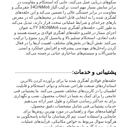
سکوهای دریایی عمل می‌کنند، جایی که استحکام و مقاومت در
برابر سایش بسیار مهم است. ترکیب آلیاژ 34CrNiMo6 چقرمگی و
مقاومت در برابر خستگی عالی را تضمین می‌کند و این حلقه‌های
آهنگری شده را به انتخابی قابل اعتماد در محیط‌هایی که در معرض
بارهای چرخه‌ای و شرایط عملیاتی سخت قرار دارند، تبدیل می‌کند.
به طور کلی، حلقه‌های آهنگری شده FY 34CrNiMo6 به عنوان
اجزای ممتاز در قلمرو حلقه‌های آهنگری فولادی برجسته هستند و
دقت ابعادی، استحکام تسلیم بالا و پتانسیل کاربرد متنوع را ترکیب
می‌کنند. نقش آن‌ها در بخش‌های مختلف، اهمیت آن‌ها را در فعال
کردن راه‌حل‌های مهندسی پیشرفته و افزایش عملکرد و ایمنی
ماشین‌آلات و سیستم‌های ساختاری حیاتی برجسته می‌کند.
پشتیبانی و خدمات:
حلقه‌های فولادی آهنگری شده ما برای برآورده کردن بالاترین
استانداردهای صنعت طراحی شده‌اند و دوام، استحکام و قابلیت
اطمینان را در کاربردهای مختلف تضمین می‌کنند. ما پشتیبانی فنی
جامعی را برای کمک به شما در انتخاب محصول، نصب و نگهداری
برای به حداکثر رساندن عملکرد و طول عمر ارائه می‌دهیم.
خدمات پشتیبانی فنی شامل مشخصات دقیق محصول،
گواهینامه‌های مواد و راهنمایی در مورد بهترین روش‌ها برای
جابجایی و استفاده است. تیم کارشناسان ما آماده پاسخگویی به
هرگونه سوال مربوط به خواص مکانیکی، فرآیندهای عملیات
حرارتی و سازگاری با محیط‌های مختلف است.