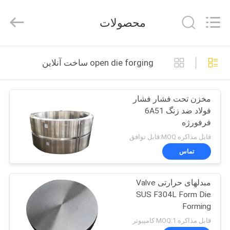
Ringlike
Forging
And
محصولات
Flange
Co.,
Ltd..
All
Rights
صفحه
Reserved.
open die forging ساخت آنلاین
اصلی
مخزن تحت فشار فشار
محصولات
فولاد ضد زنگ 6A51
فرفورژه
فیلم
قابل مذاکره MOQ:قابل توافق
های
تماس
مبدلهای حرارتی Valve
درباره
SUS F304L Form Die
ما
Forming
قابل مذاکره MOQ:1 کامپیوتر