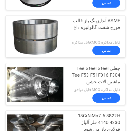
تور
تماس
کارخانه
ASME آندایزینگ باز قالب
فورج شفت گالوانیزه داغ
کنترل
کیفیت
قابل مذاکره MOQ:قابل مذاکره
تماس
با
جعلی Tee Steel Steel
ما
Tee F53 F51F316 F304
تماس
ماشین آلات خشن
سفارشی شده Open Die
بگیرید
قابل مذاکره MOQ:قابل توافق
Forge
تماس
اخبار
18CrNiMo7-6 8822H
4140 4330 فلز آلیاژ
درخواست
فولادی باز می شود