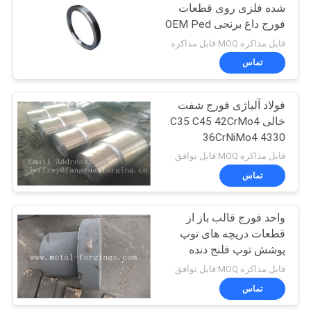
شده فلزی روی قطعات
فورج داغ برنجی OEM Ped
قابل مذاکره MOQ:قابل مذاکره
تماس
فولاد آلیاژی فورج شفت
خالی C35 C45 42CrMo4
36CrNiMo4 4330
34CrNiMo6 4140
قابل مذاکره MOQ:قابل توافق
SNCM439 BS816M40
تماس
4130 4340
واحد فورج قالب باز از
قطعات دریچه های توپ
پوشش توپ فلنج دنده
مکانیکی شفت
قابل مذاکره MOQ:قابل توافق
تماس