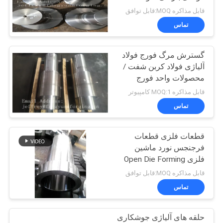
نقل قول
قابل مذاکره MOQ:قابل توافق
تماس
نقشه
گسترش مرگ فورج فولاد
سایت
آلیاژی فولاد کربن شفت /
محصولات واحد فورج
PRIVACY
قابل مذاکره MOQ:1 کامپیوتر
تماس
POLICY
قطعات فلزی قطعات
فرجنجس نورد ماشین
فلزی Open Die Forming
محصول
قابل مذاکره MOQ:قابل توافق
تماس
حلقه های آلیاژی جوشکاری