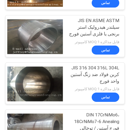
سیلندر لوله جعل شده
تور
تماس
کارخانه
JIS EN ASME ASTM
32
سیلندر هیدرولیک استر
کنترل
برنجی یا فلزی آستین فورج
آستین های فرفورژه
کیفیت
C45 4130 4140
قابل مذاکره MOQ:1 کامپیوتر
42CrMo4 4340 خشن
تماس
ماشین و UT
با
JIS 316 304 316L 304L
ما
کربن فولاد ضد زنگ آستین
تماس
واحد فورج
27
بگیرید
قابل مذاکره MOQ:1 کامپیوتر
تماس
حلقه های نورد فورج
اخبار
DIN 17CrNiMo6،
18CrNiMo7-6 Anealing
درخواست
فورج آستین / توخالی