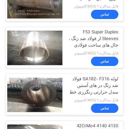
شفت عملیات حرارتی
نقل قول
قابل مذاکره MOQ:1 کامپیوتر
تماس
14
نقشه
F53 Super Duplex
سایت
فلنج برق باد
Sleeves از فولاد ضد زنگ ،
خال های ساخت فولادی
ASTM-182
PRIVACY
قابل مذاکره MOQ:1 کامپیوتر
تماس
POLICY
لوله SA182- F316 فولاد
27
ضد زنگ در های آستین
مبدل حرارتی رنگرزی خط
اجر سرامیکی تو خالی
لوله نصب و راه اندازی
قابل مذاکره MOQ:1 کامپیوتر
تماس
4130 4140 42CrMo4