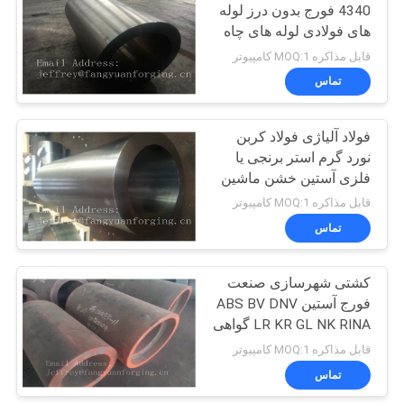
4340 فورج بدون درز لوله
های فولادی لوله های چاه
15
روغن آستین های لوله
قابل مذاکره MOQ:1 کامپیوتر
کوپلینگ صنعت نفت
تماس
دیسک های فرفورژه
فولاد آلیاژی فولاد کربن
نورد گرم استر برنجی یا
فلزی آستین خشن ماشین
سفارشی
قابل مذاکره MOQ:1 کامپیوتر
تماس
23
انواع دنده های
کشتی شهرسازی صنعت
فورج آستین ABS BV DNV
فرفورژه
LR KR GL NK RINA گواهی
قابل مذاکره MOQ:1 کامپیوتر
تماس