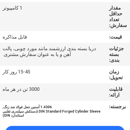
تور
مقدار
1 کامپیوتر
کارخانه
حداقل
تعداد
سفارش:
کنترل
قیمت:
قابل مذاکره
کیفیت
جزئیات
دریا بسته بندی ارزشمند مانند مورد چوبی، پالت
بسته
آهن و یا به عنوان سفارش مشتری.
با
بندی:
ما
زمان
15-45 روز کار
تحویل:
تماس
بگیرید
قابلیت
3000 تن در هر ماه
ارائه:
برجسته:
,
اخبار
1.4306 آستین جعل فولاد ضد زنگ
DIN Standard Forged Cylinder Sleeve (دستکش سیلندری تقلبی
استاندارد DIN)
درخواست