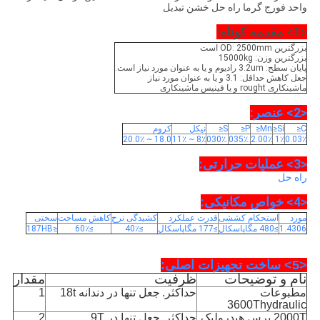
واحد فورج گرما راه حل خشن تبدیل
<1> مقدمه کوتاه:
بزرگترین OD: 2500mm است
بزرگترین وزن: 15000kg
پایان سطح: 3.2um رادیوم و یا به عنوان مورد نیاز است.
جعل کاهش حداقل: 3.1 و یا به عنوان مورد نیاز
ماشینکاری rought و یا فینیس ماشینکاری
<2> عنصر:
C≤
Si≤
Mn≤
P≤
S≤
نیکل
کروم
18.0 ~ 20.0٪
8٪ ~ 11٪
.030٪
.035٪
2.00٪
1٪
0.03٪
<3> عملیات
حرارتی:
راه حل
<4> خواص مکانیکی:
مورد
استحکام کششی
قدرت عملکرد
کشیدگی نرخ
کاهش مساحت
سختی
1.4306
≥480 مگاپاسکال
≥177 مگاپاسکال
≥40٪
≥60٪
≤187HB
<5> ساخت تجهیزات اصلی:
نام و توضیحات
ظرفیت
مقدار
مطبوعات
حداکثر.
جعل تنها در دندانه 18t
1
3600Thydraulic
2000T پرس هیدرولیک
حداکثر.
جعل تنها در 9T
2