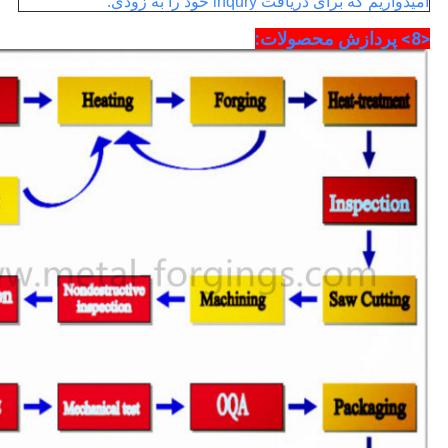
امیدواریم که برای دریافت inqury خود را به زودی.
<8> پردازش محصولات: