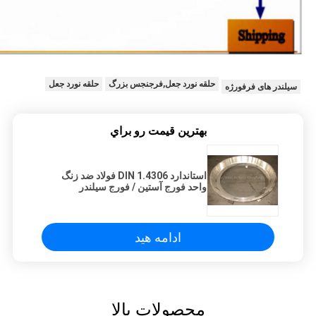
حلقه نورد جعل,فرجنجس بزرگ
حلقه نورد جعل
سیلندر های فرفورژه
بهترين قيمت رو براي
استاندارد DIN 1.4306 فولاد ضد زنگ
واحد فورج آستین / فورج سیلندر
ادامه هید
محصولات بالا