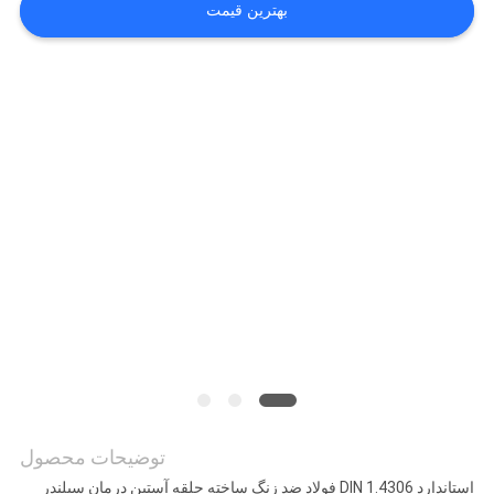
بهترین قیمت
نقل قول
نقشه
سایت
PRIVACY
POLICY
توضیحات محصول
استاندارد DIN 1.4306 فولاد ضد زنگ ساخته حلقه آستین درمان سیلندر