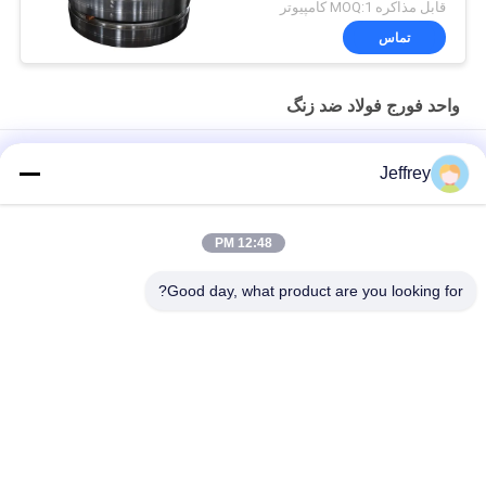
قابل مذاکره MOQ:1 کامپیوتر
تماس
واحد فورج فولاد ضد زنگ
فولاد ضد زنگ واحد فورج نوار دور خشن ماشین، فرجنجس سفارشی
Jeffrey
ASTM ASME F316 F306L S31608 SUS316 فولاد ضد زنگ ساخته
دیسک سفارشی
12:48 PM
راه حل SA182-F304 فولاد ضد زنگ واحد فورج نوار و اثبات ماشین
Good day, what product are you looking for?
دسته بندی های محبوب
همه
حلقه فولاد جعلی
فرجنجس فلزی
حلقه های نورد فورج
آستین های فرفورژه