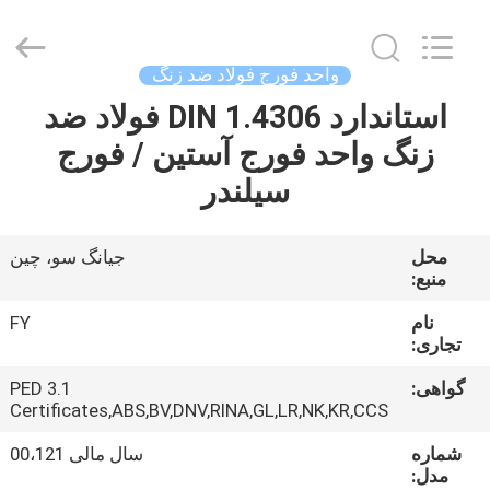
Ringlike
Forging
And
Flange
Co.,
واحد فورج فولاد ضد زنگ
Ltd..
All
Rights
استاندارد DIN 1.4306 فولاد ضد
صفحه
Reserved.
زنگ واحد فورج آستین / فورج
اصلی
سیلندر
محصولات
محل
جیانگ سو، چین
منبع:
فیلم
های
نام
FY
تجاری:
گواهی:
PED 3.1
درباره
Certificates,ABS,BV,DNV,RINA,GL,LR,NK,KR,CCS
ما
شماره
سال مالی 00،121
مدل: