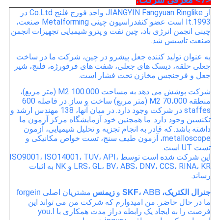
<7> معرفی شرکت:
از JIANGYIN Fangyuan Ringlike واحد فورج فلنج Co.Ltd در
1993.It است عضو کنفدراسیون چینی Metalforming صنعت،
چینی انجمن انرژی باد، چین نفت و پترو شیمیایی تجهیزات انجمن
صنعت تاسیس شد.
به عنوان تولید کننده جعل پیشرو در چین، شرکت ما در ساخت
جعلی حلقه، دیسک های جعلی، شفت های فرفورژه، فلنج، شیر
جعل و فرجنجس مخازن تحت فشار است.
شرکت پوشش می دهد به مساحت 100.000 M2 (متر مربع)،
منطقه 70،000 M2 (متر مربع) ساخت و ساز.
در فاصله 600
staffes در شرکت وجود دارد.
در میان آنها، 138 مهندس ارشد و
تکنسین وجود دارد.
ما همچنین خود آزمایشگاه مرکز آزمون ما
داشته باشد.
که قادر به انجام تجزیه و تحلیل شیمیایی، آزمون
metalloscope، آزمون طیف سنج، تست خواص مکانیکی و
تست UT است.
این شرکت شده است توسط ISO9001، ISO14001، TUV، API،
LRS، GL، BV، ABS، DNV، CCS، RINA، KR و NK به اثبات
رساند.
ABB
جنرال
الکتریک،
SKF،
و
زیمنس
مشتریان اصلی forgein
ما در حال حاضر.
من امیدوارم که شرکت من می تواند این
فرصت را به ایجاد یک رابطه دراز مدت همکاری با you.I