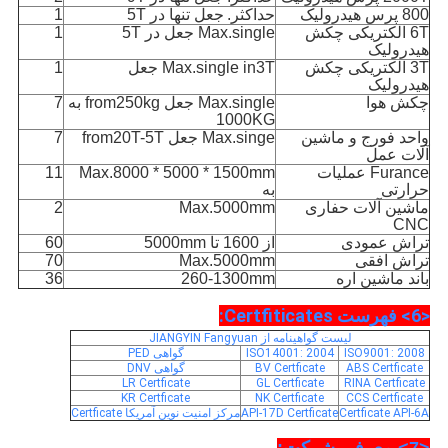
800 پرس هیدرولیک
حداکثر.
جعل تنها در 5T
1
6T الکتریکی چکش
Max.single جعل در 5T
1
هیدرولیک
3T الکتریکی چکش
Max.single in3T جعل
1
هیدرولیک
چکش هوا
Max.single جعل from250kg به
7
1000KG
واحد فورج و ماشین
Max.singe جعل from20T-5T
7
آلات عمل
Furance عملیات
Max.8000 * 5000 * 1500mm
11
حرارتی
به
ماشین آلات حفاری
Max.5000mm
2
CNC
تراش عمودی
از 1600 تا 5000mm
60
تراش افقی
Max.5000mm
70
باند ماشین اره
260-1300mm
36
<6> فهرست Certfiticates:
لیست گواهینامه از JIANGYIN Fangyuan
ISO9001: 2008
ISO14001: 2004
گواهی PED
ABS Certficate
BV Certficate
گواهی DNV
LR Certficate
GL Certficate
RINA Certficate
KR Certficate
NK Certficate
CCS Certficate
Certficate API-6A
API-17D Certficate
مرکز امنیت نوین آمریکا Certficate