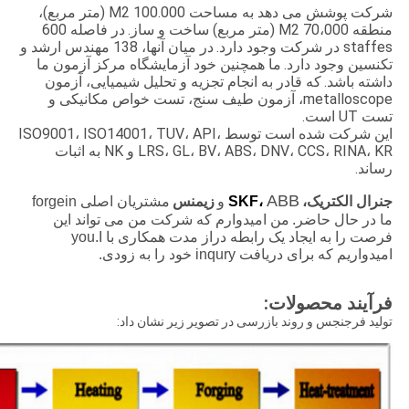
شرکت پوشش می دهد به مساحت 100.000 M2 (متر مربع)،
منطقه 70،000 M2 (متر مربع) ساخت و ساز.
در فاصله 600
staffes در شرکت وجود دارد.
در میان آنها، 138 مهندس ارشد و
تکنسین وجود دارد.
ما همچنین خود آزمایشگاه مرکز آزمون ما
داشته باشد.
که قادر به انجام تجزیه و تحلیل شیمیایی، آزمون
metalloscope، آزمون طیف سنج، تست خواص مکانیکی و
تست UT است.
این شرکت شده است توسط ISO9001، ISO14001، TUV، API،
LRS، GL، BV، ABS، DNV، CCS، RINA، KR و NK به اثبات
رساند.
ABB
جنرال
الکتریک،
SKF،
و
زیمنس
مشتریان اصلی forgein
ما در حال حاضر.
من امیدوارم که شرکت من می تواند این
فرصت را به ایجاد یک رابطه دراز مدت همکاری با you.I
امیدواریم که برای دریافت inqury خود را به زودی.
فرآیند محصولات:
تولید فرجنجس و روند بازرسی در تصویر زیر نشان داد: