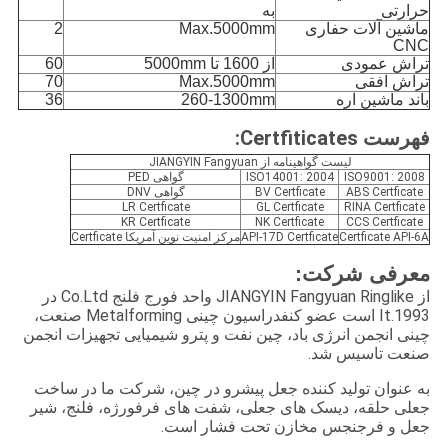
حرارتی
به
ماشین آلات حفاری
Max.5000mm
2
CNC
تراش عمودی
از 1600 تا 5000mm
60
تراش افقی
Max.5000mm
70
باند ماشین اره
260-1300mm
36
فهرست Certfiticates:
لیست گواهینامه از JIANGYIN Fangyuan
ISO9001: 2008
ISO14001: 2004
گواهی PED
ABS Certficate
BV Certficate
گواهی DNV
LR Certficate
GL Certficate
RINA Certficate
KR Certficate
NK Certficate
CCS Certficate
Certficate API-6A
API-17D Certficate
مرکز امنیت نوین آمریکا Certficate
معرفی شرکت:
از JIANGYIN Fangyuan Ringlike واحد فورج فلنج Co.Ltd در
1993.It است عضو کنفدراسیون چینی Metalforming صنعت،
چینی انجمن انرژی باد، چین نفت و پترو شیمیایی تجهیزات انجمن
صنعت تاسیس شد.
به عنوان تولید کننده جعل پیشرو در چین، شرکت ما در ساخت
جعلی حلقه، دیسک های جعلی، شفت های فرفورژه، فلنج، شیر
جعل و فرجنجس مخازن تحت فشار است.