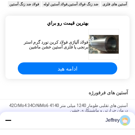
آستین های فلزی
ضد زنگ فولاد آستین,فولاد آستین لوله
فولاد ضد زنگ آستین
بهترين قيمت رو براي
فولاد آلیاژی فولاد کربن نورد گرم استر
برنجی یا فلزی آستین خشن ماشین
سفارشی
ادامه هید
آستین های فرفورژه
آستین های تقلبی طومار 1240 میلی متر 4140 42CrMo4 34CrNiMo6
درمان حرارتی و ماشینکاری خشن
Jeffrey
C45 C35 P355GH P285QH S355J2G3 لوله با دستبند جعل شده EN
S355J2 P280 C50 سیلندر لوله جعل شده