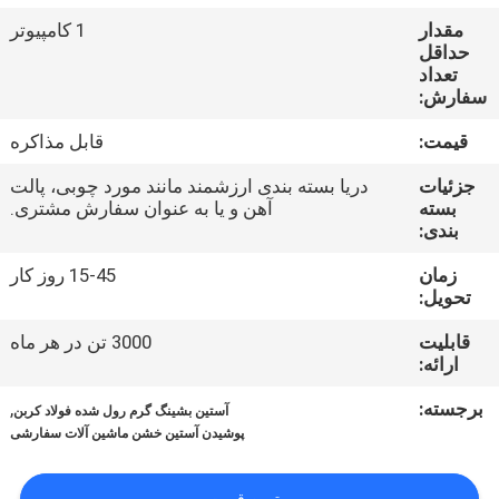
تور
مقدار
1 کامپیوتر
کارخانه
حداقل
تعداد
سفارش:
کنترل
قیمت:
قابل مذاکره
کیفیت
جزئیات
دریا بسته بندی ارزشمند مانند مورد چوبی، پالت
بسته
آهن و یا به عنوان سفارش مشتری.
با
بندی:
ما
زمان
15-45 روز کار
تحویل:
تماس
بگیرید
قابلیت
3000 تن در هر ماه
ارائه:
برجسته:
,
اخبار
آستین بشینگ گرم رول شده فولاد کربن
پوشیدن آستین خشن ماشین آلات سفارشی
درخواست