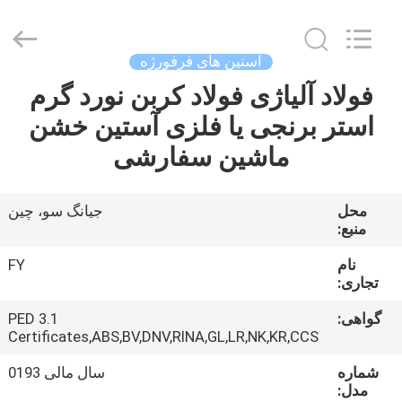
Ringlike
Forging
And
Flange
Co.,
آستین های فرفورژه
Ltd..
All
Rights
فولاد آلیاژی فولاد کربن نورد گرم
صفحه
Reserved.
استر برنجی یا فلزی آستین خشن
اصلی
ماشین سفارشی
محصولات
محل
جیانگ سو، چین
منبع:
فیلم
های
نام
FY
تجاری:
گواهی:
PED 3.1
درباره
Certificates,ABS,BV,DNV,RINA,GL,LR,NK,KR,CCS
ما
شماره
سال مالی 0193
مدل: