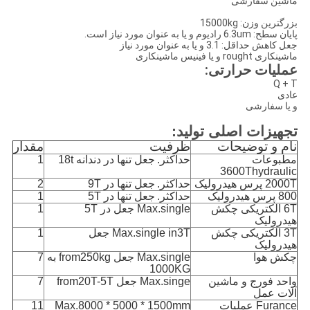
ماشین سفارشی
بزرگترین وزن: 15000kg
پایان سطح: 6.3um رادیوم و یا به عنوان مورد نیاز است.
جعل کاهش حداقل: 3.1 و یا به عنوان مورد نیاز
ماشینکاری rought و یا فینیس ماشینکاری
عملیات حرارتی:
Q + T
عادی
و یا سفارشی
تجهیزات اصلی تولید:
نام و توضیحات
ظرفیت
مقدار
مطبوعات
حداکثر.
جعل تنها در دندانه 18t
1
3600Thydraulic
2000T پرس هیدرولیک
حداکثر.
جعل تنها در 9T
2
800 پرس هیدرولیک
حداکثر.
جعل تنها در 5T
1
6T الکتریکی چکش
Max.single جعل در 5T
1
هیدرولیک
3T الکتریکی چکش
Max.single in3T جعل
1
هیدرولیک
چکش هوا
Max.single جعل from250kg به
7
1000KG
واحد فورج و ماشین
Max.singe جعل from20T-5T
7
آلات عمل
Furance عملیات
Max.8000 * 5000 * 1500mm
11