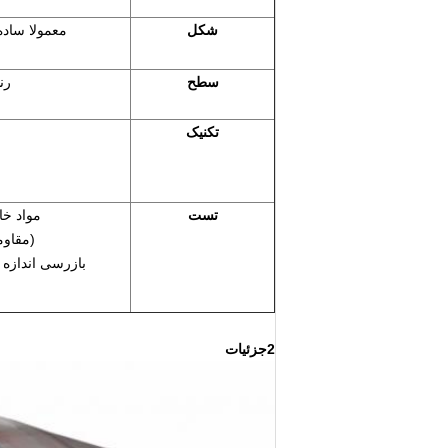
شکل
معمولا ساده نیز می تواند led
سطح
رن
تکنیک
تست
مواد خا
(مقاو
بازرسی اندازه بیر
2جزئیات