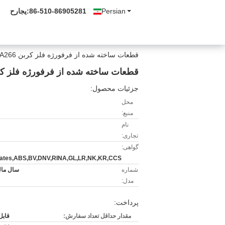
Persian
86-510-86905281
حراجی:
قطعات ساخته شده از فرفورژه فلز كربن SA266 فرفورژه شفت چرخدار
قطعات ساخته شده از فرفورژه فلز كربن SA266 فرفورژه شفت 
جزئیات محصول:
محل
منبع:
نام
تجاری:
گواهی:
icates,ABS,BV,DNV,RINA,GL,LR,NK,KR,CCS
شماره
سال مالی 7
مدل:
پرداخت:
مقدار حداقل تعداد سفارش:
قابل