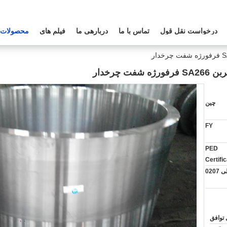
درخواست نقل قول
تماس با ما
دربارهی ما
فیلم های
محصولات
چرخدار
چین
FY
PED
Certif
020
 توافق